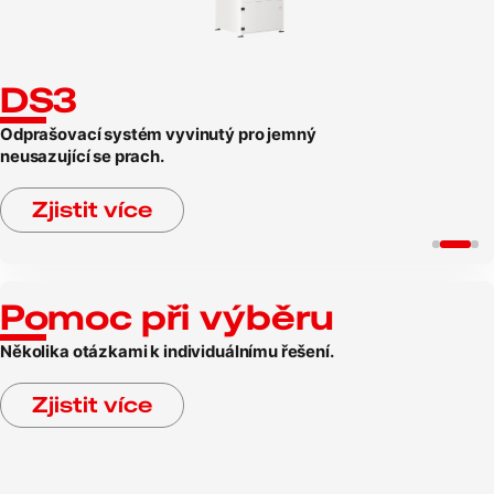
DS3
Odprašovací systém vyvinutý pro jemný
neusazující se prach.
Zjistit více
Pomoc při výběru
Několika otázkami k individuálnímu řešení.
Zjistit více