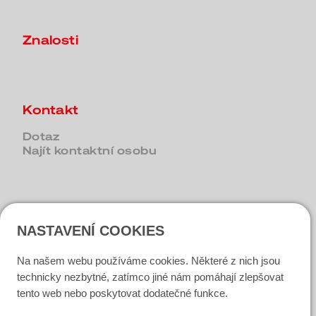
Znalosti
Kontakt
Dotaz
Najít kontaktní osobu
Sociální média
NASTAVENÍ COOKIES
LinkedIn
Na našem webu používáme cookies. Některé z nich jsou
Instagram
technicky nezbytné, zatímco jiné nám pomáhají zlepšovat
tento web nebo poskytovat dodatečné funkce.
Facebook