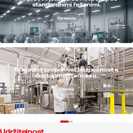
prach přímo v procesu.
Plasty
Procesně bezpečně odsávat třísky,
prach a kapaliny.
Kov
Udržitelnost