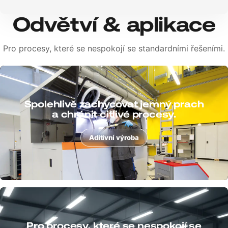
Odvětví & aplikace
Pro procesy, které se nespokojí se standardními řešeními.
Spolehlivě propojovat hygienu,
výrobní takt a bezpečnost.
Potraviny & nápoje
Bezpečně zvládat třísky, granuláty a