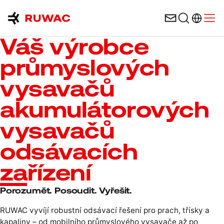
Výběr ja
Open
Váš výrobce
průmyslových
vysavačů
akumulátorových
vysavačů
odsávacích
zařízení
Porozumět. Posoudit. Vyřešit.
RUWAC vyvíjí robustní odsávací řešení pro prach, třísky a
kapaliny – od mobilního průmyslového vysavače až po