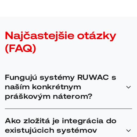
Najčastejšie otázky
(FAQ)
Fungujú systémy RUWAC s
naším konkrétnym
práškovým náterom?
Práškové nátery sa výrazne líšia veľkosťou častíc,
Ako zložitá je integrácia do
sypnosťou a výbušnými parametrami. Z tohto dôvodu
existujúcich systémov
je každé riešenie prispôsobené konkrétnemu