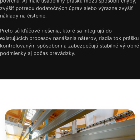
povrchu. Aj malé usadeniny prášku môžu spôsobiť chyby,
zvýšiť potrebu dodatočných úprav alebo výrazne zvýšiť
náklady na čistenie.
Preto sú kľúčové riešenia, ktoré sa integrujú do
existujúcich procesov nanášania náterov, riadia tok prášku
kontrolovaným spôsobom a zabezpečujú stabilné výrobné
podmienky aj počas prevádzky.