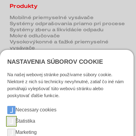
Produkty
Mobilné priemyselné vysávače
Systémy odprašovania priamo pri procese
Systémy zberu a likvidácie odpadu
Mokré odlučovače
Vysokovýkonné a ťažké priemyselné
vysávače
Odsávače triesok a kvapalín
NASTAVENIA SÚBOROV COOKIE
Na našej webovej stránke používame súbory cookie.
Kontakt
Niektoré z nich sú technicky nevyhnutné, zatiaľ čo iné nám
pomáhajú vylepšovať túto webovú stránku alebo
Dopyt
poskytovať ďalšie funkcie.
Nájsť kontaktnú osobu
Necessary cookies
Sociálne médiá
Štatistika
Marketing
LinkedIn