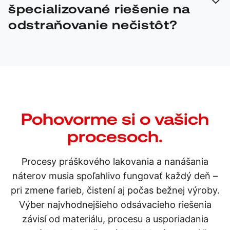
použitie vodivých materiálov a vhodnej filtračnej
špecializované riešenie na
techniky. Základom je vždy konkrétne posúdenie rizík
odstraňovanie nečistôt?
pre danú aplikáciu.
Vždy, keď dochádza k úbytku prášku, zvyšujú sa
nároky na čistenie alebo sa sprísňujú bezpečnostné
požiadavky. Riešenie na mieru môže skrátiť čas
potrebný na zmenu farby, zefektívniť využívanie
materiálov a prispieť k stabilným procesom nanášania
Pohovorme si o vašich
náteru.
procesoch.
Procesy práškového lakovania a nanášania
náterov musia spoľahlivo fungovať každý deň –
pri zmene farieb, čistení aj počas bežnej výroby.
Výber najvhodnejšieho odsávacieho riešenia
závisí od materiálu, procesu a usporiadania