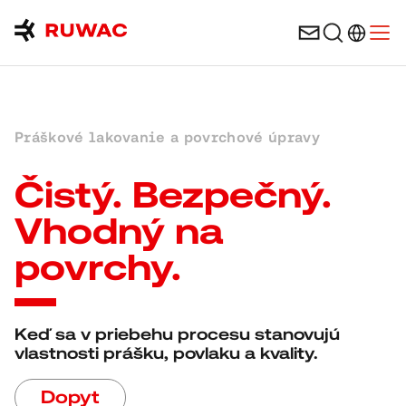
Výber ja
Otvo
Práškové lakovanie a povrchové úpravy
Čistý. Bezpečný.
Vhodný na
povrchy.
Keď sa v priebehu procesu stanovujú
vlastnosti prášku, povlaku a kvality.
Dopyt