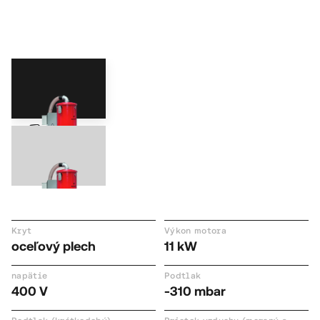
Vďaka kombinácii veľkorozmerných filtrov a čistenia
riadeného diferenčným tlakom, ktoré prebieha počas
prevádzky. Tým sa filter nepretržite odľahčuje – bez
manuálnych zásahov alebo odstávok.
DA 5112
trojfázový prúd
Kryt
Výkon motora
oceľový plech
11 kW
DA 5152
trojfázový prúd
napätie
Podtlak
400 V
-310 mbar