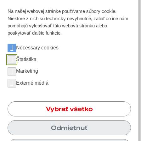
Na našej webovej stránke používame súbory cookie.
Kontakt
Niektoré z nich sú technicky nevyhnutné, zatiaľ čo iné nám
pomáhajú vylepšovať túto webovú stránku alebo
Dopyt
poskytovať ďalšie funkcie.
Nájsť kontaktnú osobu
Necessary cookies
Sociálne médiá
Štatistika
Marketing
LinkedIn
Externé médiá
Instagram
Facebook
Vybrať všetko
YouTube
Odmietnuť
UNIKONT SLOVAKIA spol s r.o. | Muragšova