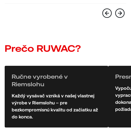
Prečo RUWAC?
Ručne vyrobené v
Pres
Riemslohu
Vypoču
vyprac
Každý vysávač vzniká v našej vlastnej
dokona
výrobe v Riemslohu – pre
požiad
bezkompromisnú kvalitu od začiatku až
do konca.