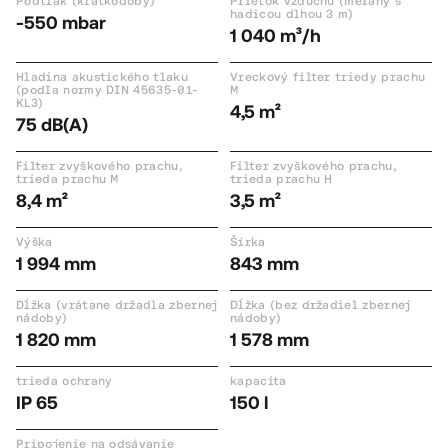
Podtlak (krátkodobý)
Prietok vzduchu (meraný s
hadicou dlhou 3 m)
-550 mbar
1 040 m³/h
Hladina akustického tlaku
Vreckový filter triedy prachu
(podľa normy DIN 45635-01-
M
KL3)
4,5 m²
75 dB(A)
Filter zvyškového prachu,
Filter zvyškového prachu,
trieda prachu M
trieda prachu H
8,4 m²
3,5 m²
Výška
Šírka
1 994 mm
843 mm
Dĺžka (vrátane držadla zbernej
Dĺžka (bez držadiel zbernej
nádoby)
nádoby)
1 820 mm
1 578 mm
trieda ochrany
kapacita
IP 65
150 l
Pripojenie na odsávanie