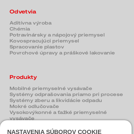
Odvetvia
Aditívna výroba
Chémia
Potravinársky a nápojový priemysel
Kovospracujúci priemysel
Spracovanie plastov
Povrchové úpravy a práškové lakovanie
Produkty
Mobilné priemyselné vysávače
Systémy odprašovania priamo pri procese
Systémy zberu a likvidácie odpadu
Mokré odlučovače
Vysokovýkonné a ťažké priemyselné
vysávače
Odsávače triesok a kvapalín
NASTAVENIA SÚBOROV COOKIE