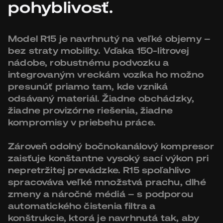
pohyblivosť.
Model R15 je navrhnutý na veľké objemy –
bez straty mobility. Vďaka 150-litrovej
nádobe, robustnému podvozku a
integrovaným vreckám vozíka ho možno
presunúť priamo tam, kde vzniká
odsávaný materiál. Žiadne obchádzky,
žiadne provizórne riešenia, žiadne
kompromisy v priebehu práce.
Zároveň odolný bočnokanálový kompresor
zaisťuje konštantne vysoký sací výkon pri
nepretržitej prevádzke. R15 spoľahlivo
spracováva veľké množstvá prachu, dlhé
zmeny a náročné médiá – s podporou
automatického čistenia filtra a
konštrukcie, ktorá je navrhnutá tak, aby