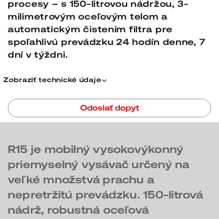
procesy – s 150-litrovou nádržou, 3-
milimetrovým oceľovým telom a
automatickým čistením filtra pre
spoľahlivú prevádzku 24 hodín denne, 7
dní v týždni.
Prevádzka:
Zobraziť technické údaje
Objem zbernej nádoby:
Pohon:
Odoslať dopyt
Filter:
Ochrana proti výbuchu:
Mobilita: podvozok a integrované vrecká pre
vysokozdvižný vozík
R15 je mobilný vysokovýkonný
priemyselný vysávač určený na
veľké množstvá prachu a
nepretržitú prevádzku.
150-litrová
nádrž, robustná oceľová