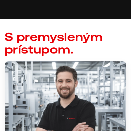
S premysleným
prístupom.