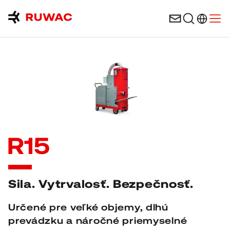
Výber ja
Otvo
R
15
Sila. Vytrvalosť. Bezpečnosť.
Určené pre veľké objemy, dlhú
prevádzku a náročné priemyselné