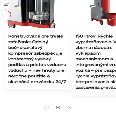
Konštruované pre trvalé
150 litrov. Rýchle
zaťaženie: Odolný
vyprázdňovanie. 
bočnokanálový
zberná nádoba s
kompresor zabezpečuje
vyklápacím
konštantný vysoký
mechanizmom a
podtlak a prietok vzduchu
integrovanými vr
vzduchu – navrhnutý pre
vozíka – pre bezp
náročné použitie a
rýchle vyprázdňo
skutočnú prevádzku 24/7.
bez prelievania a
zastavenia prevád
Pozastaviť automatické prehrávanie