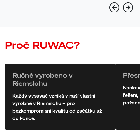
Proč RUWAC?
Ručně vyrobeno v
Přes
Riemslohu
Naslou
řešení
Každý vysavač vzniká v naší vlastní
požad
výrobně v Riemslohu – pro
bezkompromisní kvalitu od začátku až
do konce.