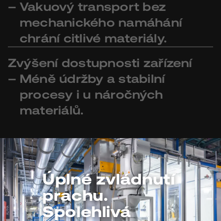
Vakuový transport bez
mechanického namáhání
chrání citlivé materiály.
Zvýšení dostupnosti zařízení
Méně údržby a stabilní
procesy i u náročných
materiálů.
Úplné zvládnutí
prachu.
Spolehlivá