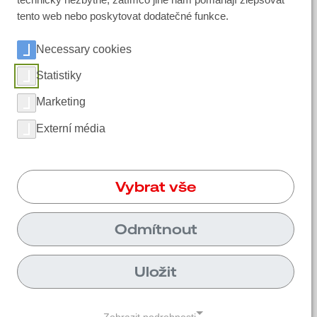
tento web nebo poskytovat dodatečné funkce.
Sociální média
Necessary cookies
LinkedIn
Statistiky
Instagram
Marketing
Facebook
Externí média
YouTube
Vybrat vše
Unikont Group s.r.o. | Služeb 609/6 108 00
Praha 10
Odmítnout
+420720980463
Uložit
poptavka@unikont.cz