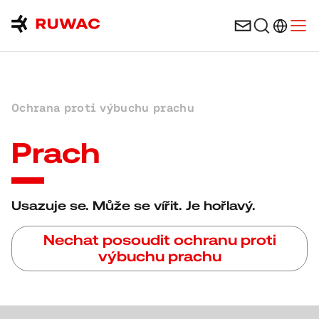
Výběr ja
Open
Ochrana proti výbuchu prachu
Prach
Usazuje se. Může se vířit. Je hořlavý.
Nechat posoudit ochranu proti
výbuchu prachu