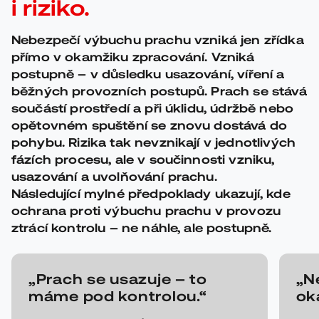
i riziko.
Nebezpečí výbuchu prachu vzniká jen zřídka
přímo v okamžiku zpracování. Vzniká
postupně – v důsledku usazování, víření a
běžných provozních postupů. Prach se stává
součástí prostředí a při úklidu, údržbě nebo
opětovném spuštění se znovu dostává do
pohybu. Rizika tak nevznikají v jednotlivých
fázích procesu, ale v součinnosti vzniku,
usazování a uvolňování prachu.
Následující mylné předpoklady ukazují, kde
ochrana proti výbuchu prachu v provozu
ztrácí kontrolu – ne náhle, ale postupně.
„Prach se usazuje – to
„N
máme pod kontrolou.“
ok