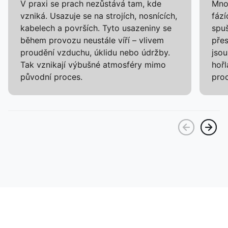
V praxi se prach nezůstává tam, kde
Mnoh
vzniká. Usazuje se na strojích, nosnících,
fází
kabelech a površích. Tyto usazeniny se
spuš
během provozu neustále víří – vlivem
pře
proudění vzduchu, úklidu nebo údržby.
jsou
Tak vznikají výbušné atmosféry mimo
hořl
původní proces.
pro