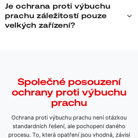
U vysoce reaktivních nebo zvláště nebezpečných
Je ochrana proti výbuchu
prachů, jako je hliník, hořčík nebo směsné prachy.
prachu záležitostí pouze
Mokrá separace zabraňuje vzniku výbušné atmosféry
v systému.
velkých zařízení?
Ne. Rizika vznikají i při úklidových pracích, údržbě
nebo manuálních činnostech. Právě v těchto případech
jsou často podceňována.
Společné posouzení
ochrany proti výbuchu
prachu
Ochrana proti výbuchu prachu není otázkou
standardních řešení, ale pochopení daného
procesu. To, která opatření jsou vhodná, závisí