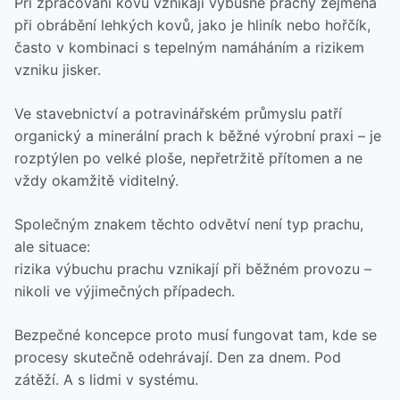
Při zpracování kovů vznikají výbušné prachy zejména
při obrábění lehkých kovů, jako je hliník nebo hořčík,
často v kombinaci s tepelným namáháním a rizikem
vzniku jisker.
Ve stavebnictví a potravinářském průmyslu patří
organický a minerální prach k běžné výrobní praxi – je
rozptýlen po velké ploše, nepřetržitě přítomen a ne
vždy okamžitě viditelný.
Společným znakem těchto odvětví není typ prachu,
ale situace:
rizika výbuchu prachu vznikají při běžném provozu –
nikoli ve výjimečných případech.
Bezpečné koncepce proto musí fungovat tam, kde se
procesy skutečně odehrávají. Den za dnem. Pod
zátěží. A s lidmi v systému.