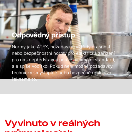
Odpovědný přístup
Normy jako ATEX, požadavky na třídy prašnosti
nebo bezpečnostní normy pro elektrická zařízení
pro nás nepředstavují pouze minimální standard,
ale spíše vodítko. Pokud není možné požadavky
technicky smysluplně nebo bezpečně realizovat,
řekneme to.
Vyvinuto v reálných