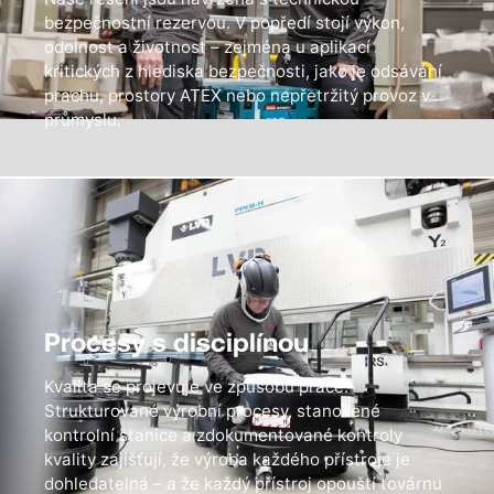
bezpečnostní rezervou. V popředí stojí výkon,
odolnost a životnost – zejména u aplikací
kritických z hlediska bezpečnosti, jako je odsávání
prachu, prostory ATEX nebo nepřetržitý provoz v
průmyslu.
Procesy s disciplínou
Kvalita se projevuje ve způsobu práce.
Strukturované výrobní procesy, stanovené
kontrolní stanice a zdokumentované kontroly
kvality zajišťují, že výroba každého přístroje je
dohledatelná – a že každý přístroj opouští továrnu