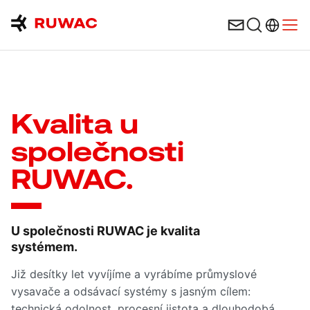
Výběr ja
Open
Kvalita u
společnosti
RUWAC.
U společnosti RUWAC je kvalita
systémem.
Již desítky let vyvíjíme a vyrábíme průmyslové
vysavače a odsávací systémy s jasným cílem:
technická odolnost, procesní jistota a dlouhodobá