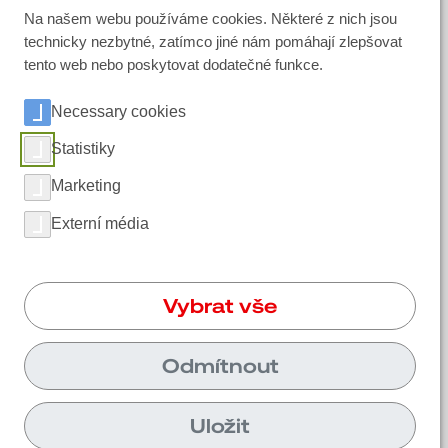
Najít kontaktní osobu
Na našem webu používáme cookies. Některé z nich jsou
technicky nezbytné, zatímco jiné nám pomáhají zlepšovat
tento web nebo poskytovat dodatečné funkce.
Sociální média
Necessary cookies
LinkedIn
Statistiky
Instagram
Marketing
Facebook
Externí média
YouTube
Vybrat vše
Unikont Group s.r.o. | Služeb 609/6 108 00
Praha 10
Odmítnout
+420720980463
Uložit
poptavka@unikont.cz