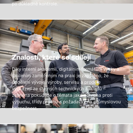
po důkladné kontrole.
Znalosti, které se sdílejí
Díky interní akademii, digitálním formátům výuky a
školením zaměřeným na praxi je zajištěno, že
oddělení vývoje, výroby, servisu a prodeje
vycházejí ze stejných technických základů –
zejména pokud jde o témata jako ochrana proti
výbuchu, třídy prachu a požadavky na průmyslovou
bezpečnost.