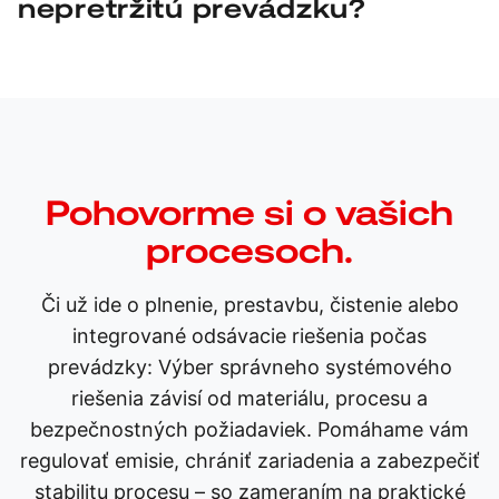
nepretržitú prevádzku?
zabezpečujú kontrolované oddeľovanie.
Áno. Riešenia RUWAC sú navrhnuté pre vysoké
zaťaženie a nepretržité prevádzkovanie – vyznačujú
sa konštrukciou, ktorá uľahčuje údržbu, a stabilným
výkonom.
Pohovorme si o vašich
procesoch.
Či už ide o plnenie, prestavbu, čistenie alebo
integrované odsávacie riešenia počas
prevádzky: Výber správneho systémového
riešenia závisí od materiálu, procesu a
bezpečnostných požiadaviek. Pomáhame vám
regulovať emisie, chrániť zariadenia a zabezpečiť
stabilitu procesu – so zameraním na praktické