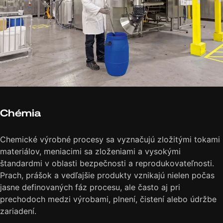
Chémia
Z výrobnej praxe.
Chemické výrobné procesy sa vyznačujú zložitými tokami
materiálov, meniacimi sa zloženiami a vysokými
štandardmi v oblasti bezpečnosti a reprodukovateľnosti.
Prach, prášok a vedľajšie produkty vznikajú nielen počas
jasne definovaných fáz procesu, ale často aj pri
prechodoch medzi výrobami, plnení, čistení alebo údržbe
zariadení.