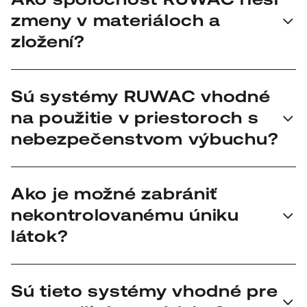
prevádzky, čistenie musí byť začlenené do samotného
zmeny v materiáloch a
procesu – bez odstávok a bez dodatočných rizík.
zložení?
Prostredníctvom modulárnych systémov, ktoré je
Sú systémy RUWAC vhodné
možné prispôsobiť rôznym materiálom, triedam
na použitie v priestoroch s
prašnosti a priepustnosti – bez nutnosti kompletnej
rekonštrukcie.
nebezpečenstvom výbuchu?
Áno. V závislosti od použitia sú k dispozícii verzie pre
Ako je možné zabrániť
prostredia s nebezpečenstvom výbuchu prachu a
nekontrolovanému úniku
plynu, navrhnuté v súlade s príslušnými smernicami.
látok?
Toky materiálov prebiehajú v uzavretom systéme.
Sú tieto systémy vhodné pre
Vhodné filtračná technika a vodivé materiály