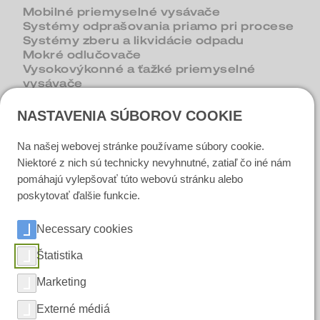
Mobilné priemyselné vysávače
Systémy odprašovania priamo pri procese
Systémy zberu a likvidácie odpadu
Mokré odlučovače
Vysokovýkonné a ťažké priemyselné
vysávače
Odsávače triesok a kvapalín
NASTAVENIA SÚBOROV COOKIE
Na našej webovej stránke používame súbory cookie.
Kontakt
Niektoré z nich sú technicky nevyhnutné, zatiaľ čo iné nám
pomáhajú vylepšovať túto webovú stránku alebo
Dopyt
poskytovať ďalšie funkcie.
Nájsť kontaktnú osobu
Necessary cookies
Sociálne médiá
Štatistika
Marketing
LinkedIn
Externé médiá
Instagram