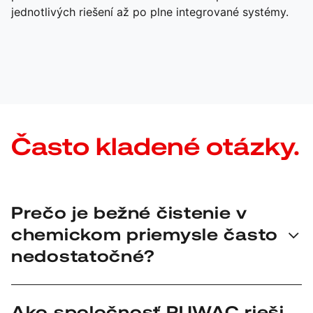
jednotlivých riešení až po plne integrované systémy.
Často kladené otázky.
Prečo je bežné čistenie v
chemickom priemysle často
nedostatočné?
Keďže k emisiám dochádza často počas bežnej
Ako spoločnosť RUWAC rieši