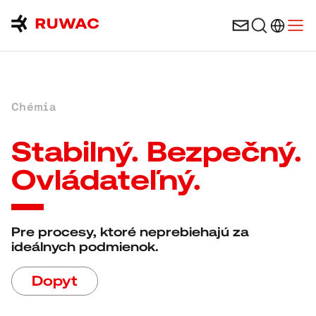
Výber ja
Otvo
Chémia
Stabilný. Bezpečný.
Ovládateľný.
Pre procesy, ktoré neprebiehajú za
ideálnych podmienok.
Dopyt