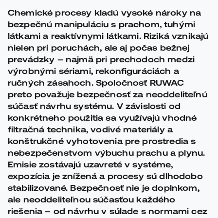
Chemické procesy kladú vysoké nároky na
bezpečnú manipuláciu s prachom, tuhými
látkami a reaktívnymi látkami. Riziká vznikajú
nielen pri poruchách, ale aj počas bežnej
prevádzky – najmä pri prechodoch medzi
výrobnými sériami, rekonfiguráciách a
ručných zásahoch. Spoločnosť RUWAC
preto považuje bezpečnosť za neoddeliteľnú
súčasť návrhu systému. V závislosti od
konkrétneho použitia sa využívajú vhodné
filtračná technika, vodivé materiály a
konštrukčné vyhotovenia pre prostredia s
nebezpečenstvom výbuchu prachu a plynu.
Emisie zostávajú uzavreté v systéme,
expozícia je znížená a procesy sú dlhodobo
stabilizované. Bezpečnosť nie je doplnkom,
ale neoddeliteľnou súčasťou každého
riešenia – od návrhu v súlade s normami cez