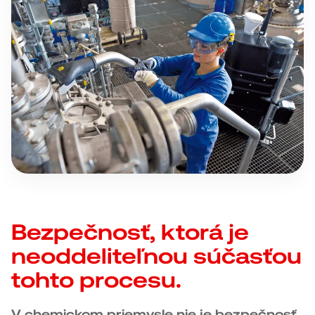
Bezpečnosť, ktorá je
neoddeliteľnou súčasťou
tohto procesu.
V chemickom priemysle nie je bezpečnosť