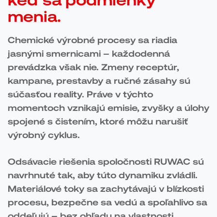
keď sa podmienky
menia.
Chemické výrobné procesy sa riadia
jasnými smernicami – každodenná
prevádzka však nie. Zmeny receptúr,
kampane, prestavby a ručné zásahy sú
súčasťou reality. Práve v týchto
momentoch vznikajú emisie, zvyšky a úlohy
spojené s čistením, ktoré môžu narušiť
výrobný cyklus.
Odsávacie riešenia spoločnosti RUWAC sú
navrhnuté tak, aby túto dynamiku zvládli.
Materiálové toky sa zachytávajú v blízkosti
procesu, bezpečne sa vedú a spoľahlivo sa
oddeľujú – bez ohľadu na vlastnosti