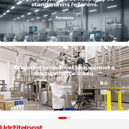
prach přímo v procesu.
Plasty
Procesně bezpečně odsávat třísky,
prach a kapaliny.
Kov
Udržitelnost