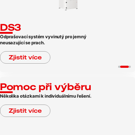
DS3
Odprašovací systém vyvinutý pro jemný
neusazující se prach.
Zjistit více
Pomoc při výběru
Několika otázkami k individuálnímu řešení.
Zjistit více