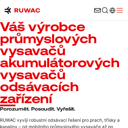
Výběr ja
Open
Váš výrobce
průmyslových
vysavačů
akumulátorových
vysavačů
odsávacích
zařízení
Porozumět. Posoudit. Vyřešit.
RUWAC vyvíjí robustní odsávací řešení pro prach, třísky a
kapaliny – od mobilního průmyslového vysavače až po