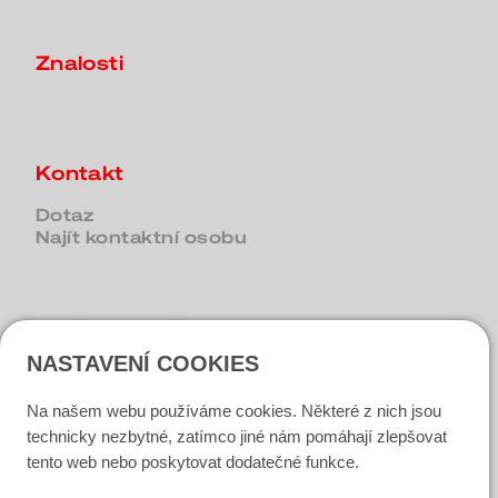
Znalosti
Kontakt
Dotaz
Najít kontaktní osobu
Sociální média
NASTAVENÍ COOKIES
LinkedIn
Na našem webu používáme cookies. Některé z nich jsou
Instagram
technicky nezbytné, zatímco jiné nám pomáhají zlepšovat
tento web nebo poskytovat dodatečné funkce.
Facebook