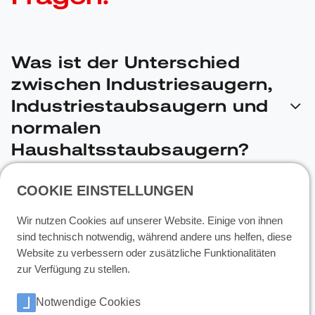
Was ist der Unterschied
zwischen Industriesaugern,
Industriestaubsaugern und
normalen
Haushaltsstaubsaugern?
COOKIE EINSTELLUNGEN
Industriesauger, häufig auch Industriestaubsauger
Was sind Staubex und
genannt, unterscheiden sich von normalen
Wir nutzen Cookies auf unserer Website. Einige von ihnen
Gasex bei Industriesaugern?
Haushaltsstaubsaugern durch ihre robuste Bauweise
sind technisch notwendig, während andere uns helfen, diese
und ihre Fähigkeit, große Mengen an Schmutz, Staub
Website zu verbessern oder zusätzliche Funktionalitäten
und sogar gefährliche Materialien wie Asbest oder
Staubex und Gasex sind spezielle Eigenschaften von
zur Verfügung zu stellen.
Metallspäne aufzusaugen. Sie sind für den Einsatz in
Warum ist Sicherheit bei
Industriesaugern. Staubex bezieht sich auf die
industriellen Umgebungen konzipiert und verfügen oft
Notwendige Cookies
Industriesaugern wichtig?
Fähigkeit des Saugers, Staub und feine Partikel
über spezielle Filter- und Auffangsysteme, um den