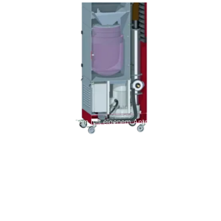
R13
Longopac®-System mit eigenem Antrieb