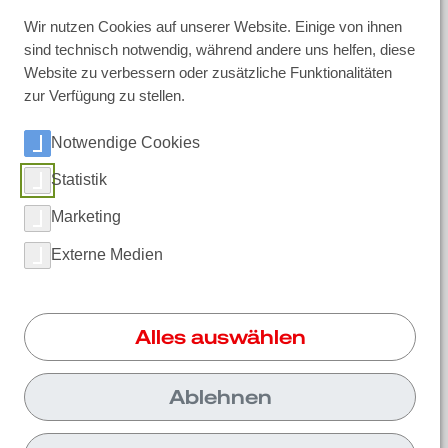
Unternehmen & Karriere
Wir nutzen Cookies auf unserer Website. Einige von ihnen
sind technisch notwendig, während andere uns helfen, diese
Über RUWAC
Website zu verbessern oder zusätzliche Funktionalitäten
Fertigung in Riemsloh
zur Verfügung zu stellen.
Qualität bei RUWAC
News
Berufserfahrene
Notwendige Cookies
Ausbildung und Praktikum
Initiativbewerbung
Statistik
Marketing
Externe Medien
Soziale Medien
LinkedIn
Alles auswählen
Instagram
Facebook
Ablehnen
YouTube