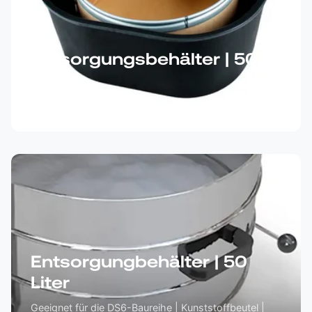
Entsorgungsbehälter | 50
Liter
Geeignet für die DS2-Baureihe
Entsorgungbehälter | 50
Liter
Geeignet für die DS6-Baureihe | Kunststoffbeutel |