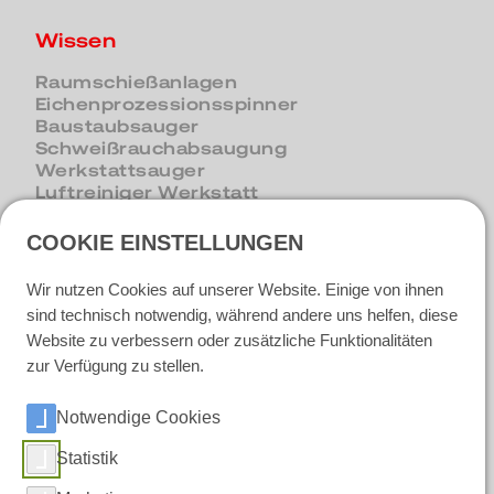
Wissen
Raumschießanlagen
Eichenprozessionsspinner
Baustaubsauger
Schweißrauchabsaugung
Werkstattsauger
Luftreiniger Werkstatt
COOKIE EINSTELLUNGEN
Unternehmen & Karriere
Wir nutzen Cookies auf unserer Website. Einige von ihnen
sind technisch notwendig, während andere uns helfen, diese
Über RUWAC
Website zu verbessern oder zusätzliche Funktionalitäten
Fertigung in Riemsloh
zur Verfügung zu stellen.
Qualität bei RUWAC
News
Berufserfahrene
Notwendige Cookies
Ausbildung und Praktikum
Initiativbewerbung
Statistik