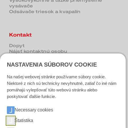
Vysokovýkonné a ťažké priemyselné
vysávače
Odsávače triesok a kvapalín
Kontakt
Dopyt
Nájsť kontaktnú osobu
NASTAVENIA SÚBOROV COOKIE
Sociálne médiá
Na našej webovej stránke používame súbory cookie.
Niektoré z nich sú technicky nevyhnutné, zatiaľ čo iné nám
LinkedIn
pomáhajú vylepšovať túto webovú stránku alebo
poskytovať ďalšie funkcie.
Instagram
Necessary cookies
Facebook
Štatistika
YouTube