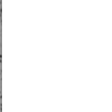
YouTube
Name:
YouTube
Provider:
Google
Purpose:
Externé videá
Cookie
duration:
356 dní
Vimeo