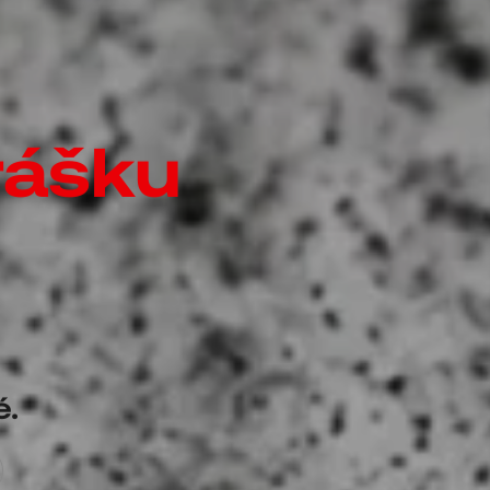
rášku
é.