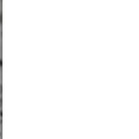
Chatbot Elfsight
Name:
Chatbot Elfsight
Provider:
Elfsight
Purpose:
Chatbot
Cookie
duration:
200
EXTERNÉ MÉDIÁ
Aby bolo možné zobrazovať obsah z
videoplatforiem a sociálnych sietí, tieto externé
médiá ukladajú súbory cookie.