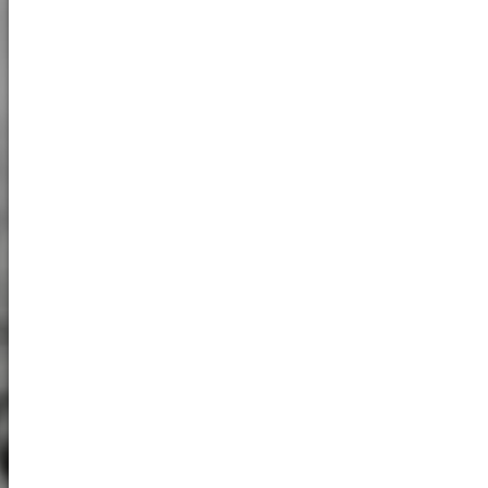
Microsoft Clarity
Name:
_clck
Provider:
Microsoft
Cookie
duration:
360
MARKETING
Marketingové súbory cookie používajú tretie strany
na zobrazovanie personalizovanej reklamy. Robia
to tak, že sledujú návštevníkov na rôznych
webových stránkach.