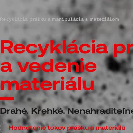
Recyklácia prášku a manipulácia s materiálom
Recyklácia p
a vedenie
materiálu
Drahé. Krehké. Nenahraditeľn
Hodnotenie tokov prášku a materiálu