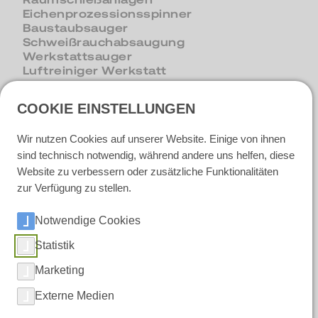
Eichenprozessionsspinner
Baustaubsauger
Schweißrauchabsaugung
Werkstattsauger
Luftreiniger Werkstatt
COOKIE EINSTELLUNGEN
Unternehmen & Karriere
Wir nutzen Cookies auf unserer Website. Einige von ihnen
Über RUWAC
sind technisch notwendig, während andere uns helfen, diese
Fertigung in Riemsloh
Website zu verbessern oder zusätzliche Funktionalitäten
Qualität bei RUWAC
zur Verfügung zu stellen.
News
Berufserfahrene
Notwendige Cookies
Ausbildung und Praktikum
Initiativbewerbung
Statistik
Marketing
Externe Medien
Soziale Medien