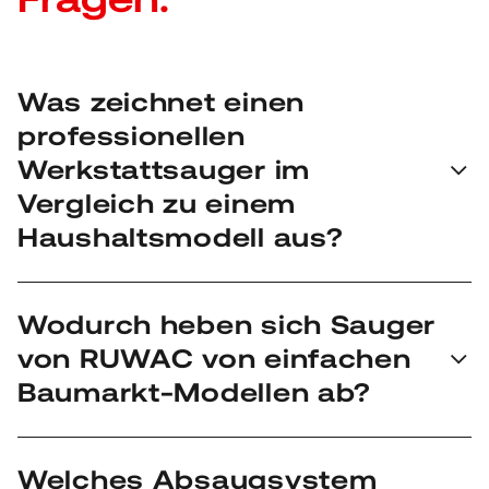
Was zeichnet einen
professionellen
Werkstattsauger im
Vergleich zu einem
Haushaltsmodell aus?
Haushaltsstaubsauger sind für trockenen Staub in
Wodurch heben sich Sauger
geringen Mengen konzipiert. Professionelle
von RUWAC von einfachen
Absaugsysteme verfügen hingegen über eine deutlich
höhere Saugleistung, robustere Gehäuse und
Baumarkt-Modellen ab?
spezialisierte Filtersysteme, die auch grobe Späne,
Flüssigkeiten oder große Mengen an feinem
Während Modelle aus dem Baumarkt meist auf
Industriestaub problemlos bewältigen.
Welches Absaugsystem
kostengünstige Kunststoffe und Motoren mit kurzer