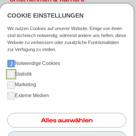
Über RUWAC
COOKIE EINSTELLUNGEN
Fertigung in Riemsloh
Qualität bei RUWAC
Wir nutzen Cookies auf unserer Website. Einige von ihnen
News
Berufserfahrene
sind technisch notwendig, während andere uns helfen, diese
Ausbildung und Praktikum
Website zu verbessern oder zusätzliche Funktionalitäten
Initiativbewerbung
zur Verfügung zu stellen.
Notwendige Cookies
Soziale Medien
Statistik
Marketing
LinkedIn
Externe Medien
Instagram
Facebook
Alles auswählen
YouTube