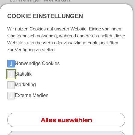
COOKIE EINSTELLUNGEN
Unternehmen & Karriere
Wir nutzen Cookies auf unserer Website. Einige von ihnen
Über RUWAC
sind technisch notwendig, während andere uns helfen, diese
Fertigung in Riemsloh
Website zu verbessern oder zusätzliche Funktionalitäten
Qualität bei RUWAC
zur Verfügung zu stellen.
News
Berufserfahrene
Notwendige Cookies
Ausbildung und Praktikum
Initiativbewerbung
Statistik
Marketing
Externe Medien
Soziale Medien
LinkedIn
Alles auswählen
Instagram
Facebook