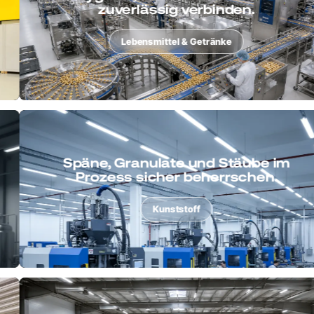
zuverlässig verbinden.
Lebensmittel & Getränke
Späne, Granulate und Stäube im
Prozess sicher beherrschen.
Kunststoff