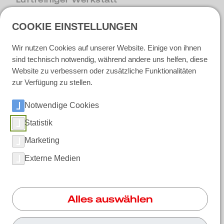
COOKIE EINSTELLUNGEN
Unternehmen & Karriere
Wir nutzen Cookies auf unserer Website. Einige von ihnen
Über RUWAC
sind technisch notwendig, während andere uns helfen, diese
Fertigung in Riemsloh
Website zu verbessern oder zusätzliche Funktionalitäten
Qualität bei RUWAC
zur Verfügung zu stellen.
News
Berufserfahrene
Notwendige Cookies
Ausbildung und Praktikum
Initiativbewerbung
Statistik
Marketing
Externe Medien
Soziale Medien
LinkedIn
Alles auswählen
Instagram
Facebook