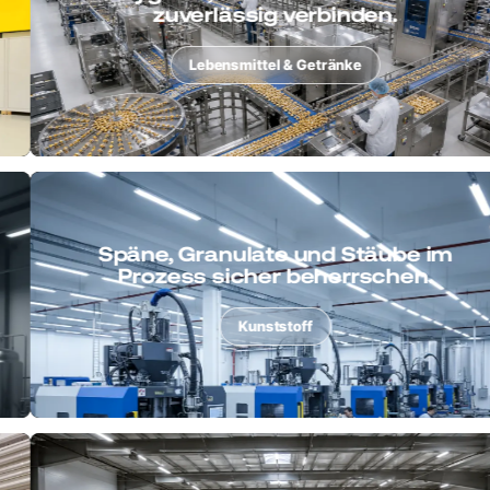
zuverlässig verbinden.
Lebensmittel & Getränke
Späne, Granulate und Stäube im
Prozess sicher beherrschen.
Kunststoff